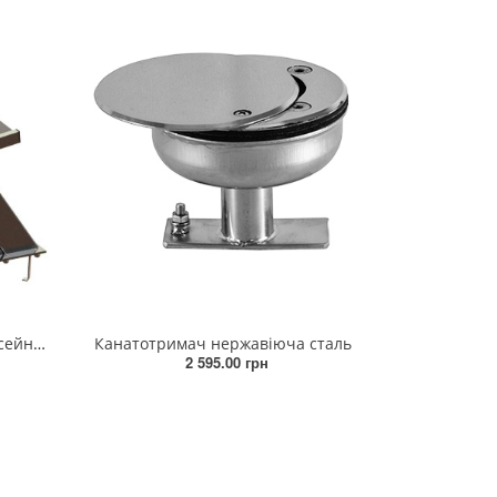
Стартова тумба скiмерного басейну h 400 мм
Канатотримач нержавіюча сталь
2 595.00 грн