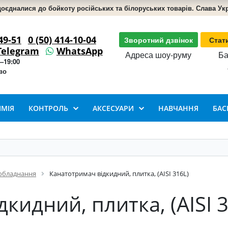
доєдналися до бойкоту російських та білоруських товарів. Слава Укра
49-51
0 (50) 414-10-04
Зворотний дзвінок
Стат
Telegram
WhatsApp
Адреса шоу-руму
Ба
–19:00
во
ІМІЯ
КОНТРОЛЬ
АКСЕСУАРИ
НАВЧАННЯ
БАС
обладнання
Канатотримач відкидний, плитка, (AISI 316L)
кидний, плитка, (AISI 