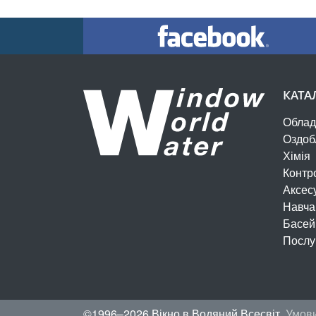
КАТА
Облад
Оздоб
Хімія
Контр
Аксес
Навча
Басей
Послу
©1996–2026 Вікно в Водяний Всесвіт.
Умови