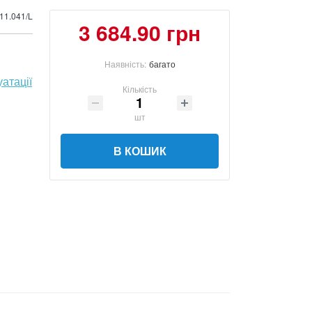
11.041/L
3 684.90 грн
Наявність:
багато
уатації
Кількість
шт
В КОШИК