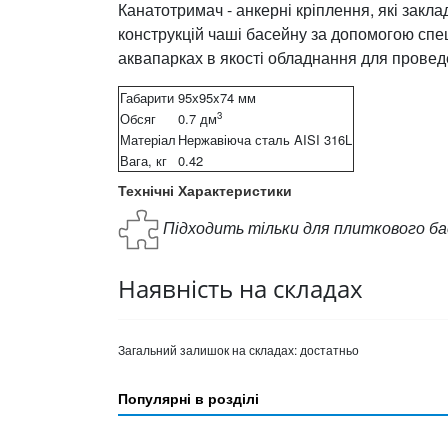
Канатотримач - анкерні кріплення, які закл
конструкцій чаші басейну за допомогою спе
аквапарках в якості обладнання для проведе
Габарити
95х95x74 мм
3
Обсяг
0.7 дм
Матеріал
Нержавіюча сталь AISI 316L
Вага, кг
0.42
Технічні Характеристики
Підходить тільки для плиткового ба
Наявність на складах
Загальний залишок на складах:
достатньо
Популярні в розділі