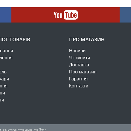
ЛОГ ТОВАРІВ
ПРО МАГАЗИН
нання
Новини
лення
Як купити
Доставка
оль
Про магазин
уари
Гарантія
ння
Контакти
ни
ги
 використання сайту