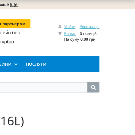
їні! 🇺🇦
и партнером
Увійти
Реєстрація
сейн без
Кошик
0 позицій
На суму
0.00 грн
турбот
ЕЙНИ
ПОСЛУГИ
316L)