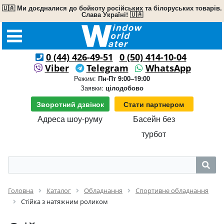
🇺🇦 Ми доєдналися до бойкоту російських та білоруських товарів.
Слава Україні! 🇺🇦
0 (44) 426-49-51
0 (50) 414-10-04
Viber
Telegram
WhatsApp
Режим:
Пн-Пт 9:00–19:00
Заявки:
цілодобово
Зворотний дзвінок
Стати партнером
Адреса шоу-руму
Басейн без
турбот
Головна
Каталог
Обладнання
Спортивне обладнання
Стійка з натяжним роликом