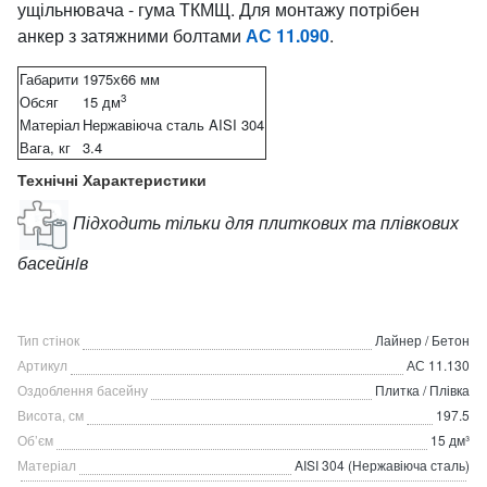
ущільнювача - гума ТКМЩ. Для монтажу потрібен
анкер з затяжними болтами
АС 11.090
.
Габарити
1975х66 мм
3
Обсяг
15 дм
Матеріал
Нержавіюча сталь AISI 304
Вага, кг
3.4
Технічні Характеристики
Підходить тільки для плиткових та плівкових
басейнiв
Тип стінок
Лайнер / Бетон
Артикул
АС 11.130
Оздоблення басейну
Плитка / Плівка
Висота, см
197.5
Об’єм
15 дм³
Матеріал
AISI 304 (Нержавіюча сталь)