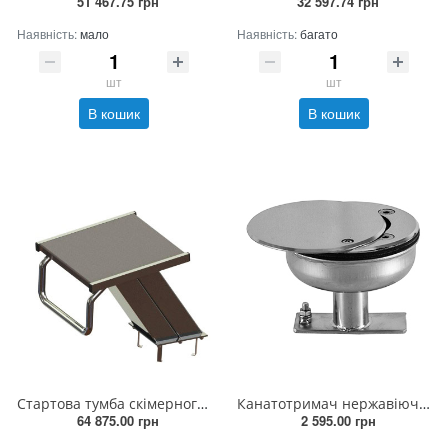
51 467.75 грн
32 597.74 грн
Наявність:
мало
Наявність:
багато
шт
шт
В кошик
В кошик
Стартова тумба скiмерного басейну h 400 мм
Канатотримач нержавіюча сталь
64 875.00 грн
2 595.00 грн