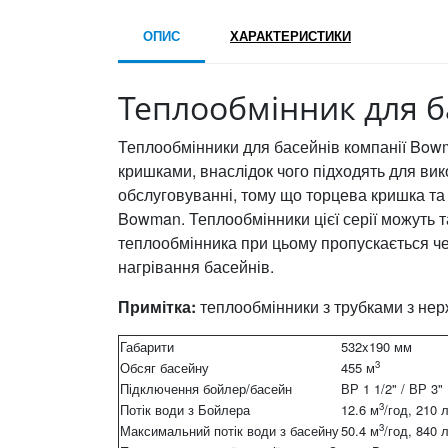
ОПИС
ХАРАКТЕРИСТИКИ
Теплообмінник для б
Теплообмінники для басейнів компанії Bow
кришками, внаслідок чого підходять для вик
обслуговуванні, тому що торцева кришка та
Bowman. Теплообмінники цієї серії можуть 
теплообмінника при цьому пропускається че
нагрівання басейнів.
Примітка:
теплообмінники з трубками з нер
Габарити
532x190 мм
3
Обсяг басейну
455 м
Підключення бойлер/басейн
ВР 1 1/2" / ВР 3"
3
Потік води з Бойлера
12.6 м
/год, 210 
3
Максимальний потік води з басейну
50.4 м
/год, 840 