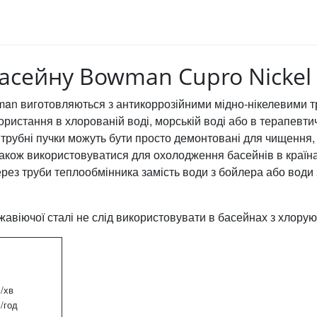
асейну Bowman Cupro Nickel
man виготовляються з антикоррозійними мідно-нікелевими 
ористання в хлорованій воді, морській воді або в терапевти
 трубні пучки можуть бути просто демонтовані для чищення,
також використовуватися для охолодження басейнів в країн
рез труби теплообмінника замість води з бойлера або води 
жавіючої сталі не слід використовувати в басейнах з хлору
л/хв
л/год