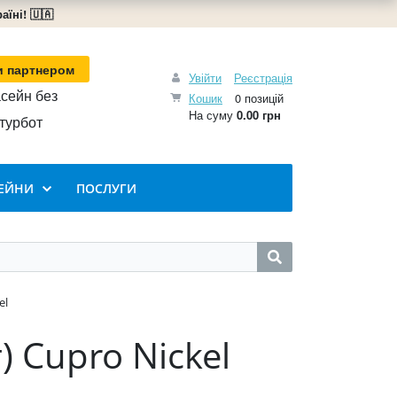
їні! 🇺🇦
и партнером
Увійти
Реєстрація
сейн без
Кошик
0 позицій
На суму
0.00 грн
турбот
ЕЙНИ
ПОСЛУГИ
el
 Cupro Nickel