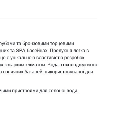
трубами та бронзовими торцевими
чних та SPA-басейнах. Продукція легка в
 це є унікальною властивістю розробок
ах з жарким кліматом. Вода з охолоджуючого
з сонячних батарей, використовуваної для
ючими пристроями для солоної води.