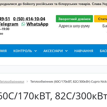
доєдналися до бойкоту російських та білоруських товарів. Слава Укра
49-51
0 (50) 414-10-04
Зворотний дзвінок
Стат
Telegram
WhatsApp
Адреса шоу-руму
Ба
–19:00
во
ІМІЯ
КОНТРОЛЬ
АКСЕСУАРИ
НАВЧАННЯ
БАС
Теплообмінники
Теплообмінник (60С/170кВТ, 82С/300кВт) Cupro Nick
0С/170кВТ, 82С/300кВт)