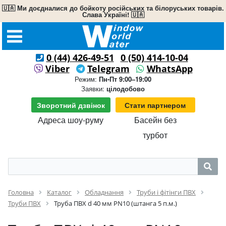
🇺🇦 Ми доєдналися до бойкоту російських та білоруських товарів.
Слава Україні! 🇺🇦
0 (44) 426-49-51
0 (50) 414-10-04
Viber
Telegram
WhatsApp
Режим:
Пн-Пт 9:00–19:00
Заявки:
цілодобово
Зворотний дзвінок
Стати партнером
Адреса шоу-руму
Басейн без
турбот
Головна
Каталог
Обладнання
Труби і фітінги ПВХ
Труби ПВХ
Труба ПВХ d 40 мм PN10 (штанга 5 п.м.)