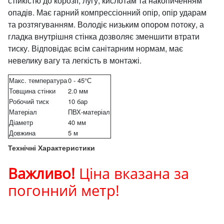
стійкістю до корозії, лугу, кислотам та накопиченням
опадів. Має гарний компрессіонний опір, опір ударам
та розтягуванням. Володіє низьким опором потоку, а
гладка внутрішня стінка дозволяє зменшити втрати
тиску. Відповідає всім санітарним нормам, має
невелику вагу та легкість в монтажі.
Макс. температура
0 - 45°С
Товщина стінки
2.0 мм
Робочий тиск
10 бар
Матеріал
ПВХ-матеріал
Діаметр
40 мм
Довжина
5 м
Технічні Характеристики
Важливо!
Ціна вказана за
погонний метр!