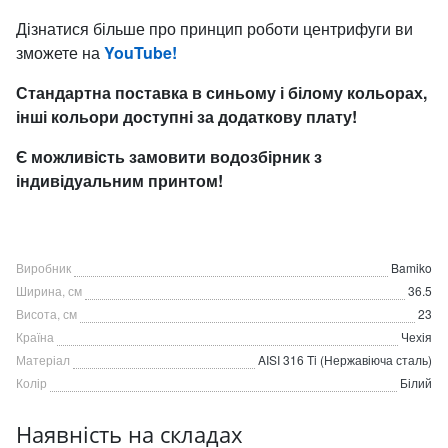
Дізнатися більше про принцип роботи центрифуги ви
зможете на
YouTube!
Стандартна поставка в синьому і білому кольорах,
інші кольори доступні за додаткову плату!
Є можливість замовити водозбірник з
індивідуальним принтом!
Виробник
Bamiko
Ширина, см
36.5
Висота, см
23
Країна
Чехія
Матеріал
AISI 316 Ti (Нержавіюча сталь)
Колір
Білий
Наявність на складах