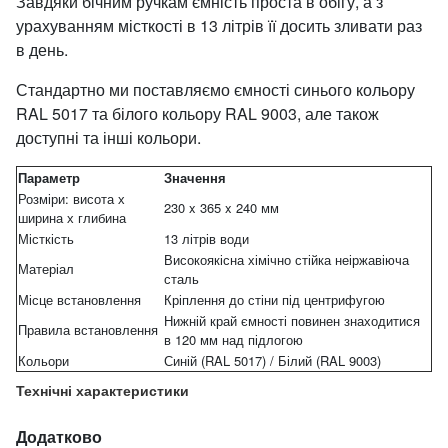
Завдяки бічним ручкам ємність проста в обігу, а з
урахуванням місткості в 13 літрів її досить зливати раз
в день.
Стандартно ми поставляємо ємності синього кольору
RAL 5017 та білого кольору RAL 9003, але також
доступні та інші кольори.
Параметр
Значення
Розміри: висота х
230 x 365 x 240 мм
ширина х глибина
Місткість
13 літрів води
Високоякісна хімічно стійка неіржавіюча
Матеріал
сталь
Місце встановлення
Кріплення до стіни під центрифугою
Нижній край ємності повинен знаходитися
Правила встановлення
в 120 мм над підлогою
Кольори
Синій (RAL 5017) / Білий (RAL 9003)
Технічні характеристики
Додатково