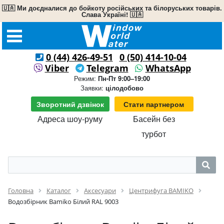
🇺🇦 Ми доєдналися до бойкоту російських та білоруських товарів.
Слава Україні! 🇺🇦
0 (44) 426-49-51
0 (50) 414-10-04
Viber
Telegram
WhatsApp
Режим:
Пн-Пт 9:00–19:00
Заявки:
цілодобово
Зворотний дзвінок
Стати партнером
Адреса шоу-руму
Басейн без
турбот
Головна
Каталог
Аксесуари
Центрифуга BAMIKO
Водозбірник Bamiko Білий RAL 9003