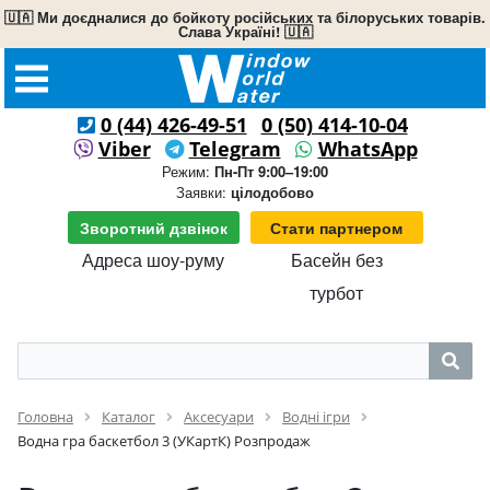
🇺🇦 Ми доєдналися до бойкоту російських та білоруських товарів.
Слава Україні! 🇺🇦
0 (44) 426-49-51
0 (50) 414-10-04
Viber
Telegram
WhatsApp
Режим:
Пн-Пт 9:00–19:00
Заявки:
цілодобово
Зворотний дзвінок
Стати партнером
Адреса шоу-руму
Басейн без
турбот
Головна
Каталог
Аксесуари
Водні ігри
Водна гра баскетбол 3 (УКартК) Розпродаж