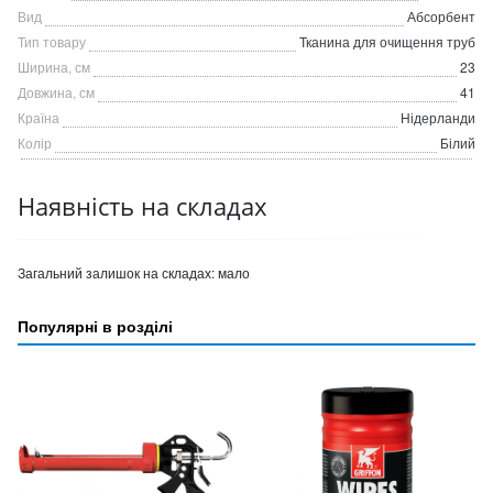
Вид
Абсорбент
Тип товару
Тканина для очищення труб
Ширина, см
23
Довжина, см
41
Країна
Нідерланди
Колір
Білий
Наявність на складах
Загальний залишок на складах:
мало
Популярні в розділі