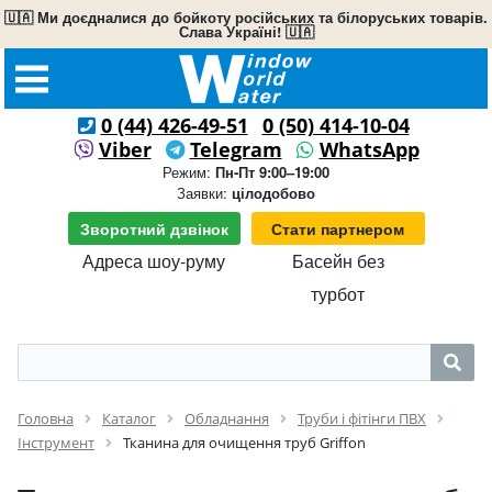
🇺🇦 Ми доєдналися до бойкоту російських та білоруських товарів.
Слава Україні! 🇺🇦
0 (44) 426-49-51
0 (50) 414-10-04
Viber
Telegram
WhatsApp
Режим:
Пн-Пт 9:00–19:00
Заявки:
цілодобово
Зворотний дзвінок
Стати партнером
Адреса шоу-руму
Басейн без
турбот
Головна
Каталог
Обладнання
Труби і фітінги ПВХ
Інструмент
Тканина для очищення труб Griffon