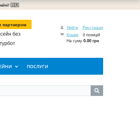
їні! 🇺🇦
и партнером
Увійти
Реєстрація
сейн без
Кошик
0 позицій
На суму
0.00 грн
турбот
ЕЙНИ
ПОСЛУГИ