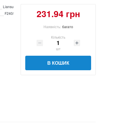
Liansu
231.94 грн
F240/
Наявність:
багато
Кількість
шт
В КОШИК