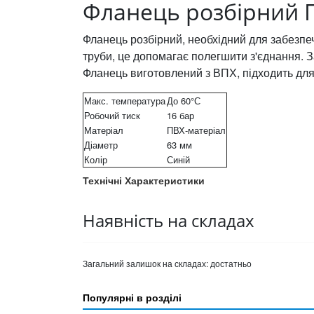
Фланець розбірний П
Фланець розбірний, необхідний для забезпеч
труби, це допомагає полегшити з'єднання. З
Фланець виготовлений з ВПХ, підходить дл
Макс. температура
До 60°С
Робочий тиск
16 бар
Матеріал
ПВХ-матеріал
Діаметр
63 мм
Колір
Синій
Технічні Характеристики
Наявність на складах
Загальний залишок на складах:
достатньо
Популярні в розділі