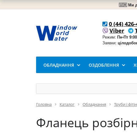
🇺🇦 Ми 
0 (44) 426-
Viber
Режим:
Пн-Пт 9:00
Заявки:
цілодобо
ОБЛАДНАННЯ
ОЗДОБЛЕННЯ
Х
Головна
Каталог
Обладнання
Труби і фіті
Фланець розбір