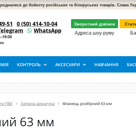
доєдналися до бойкоту російських та білоруських товарів. Слава Укра
49-51
0 (50) 414-10-04
Зворотний дзвінок
Стат
Telegram
WhatsApp
Адреса шоу-руму
Ба
–19:00
во
ІМІЯ
КОНТРОЛЬ
АКСЕСУАРИ
НАВЧАННЯ
БАС
нги ПВХ
Запірна арматура
Фланець розбірний 63 мм
ний 63 мм