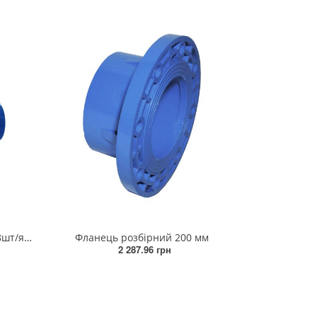
Двопозиційний кран 50 мм (18шт/ящ)
Фланець розбірний 200 мм
2 287.96 грн