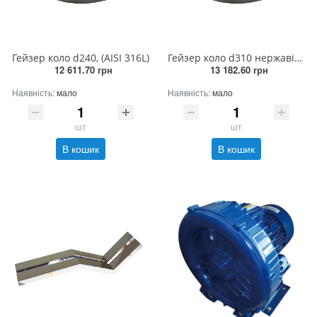
Гейзер коло d240, (AISI 316L)
Гейзер коло d310 нержавіюча сталь
12 611.70 грн
13 182.60 грн
Наявність:
мало
Наявність:
мало
шт
шт
В кошик
В кошик