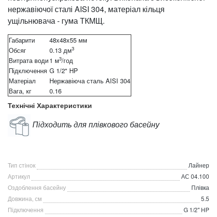
нержавіючої сталі AISI 304, матеріал кільця
ущільнювача - гума ТКМЩ.
Габарити
48х48х55 мм
3
Обсяг
0.13 дм
3
Витрата води
1 м
/год
Підключення
G 1/2" НP
Матеріал
Нержавіюча сталь AISI 304
Вага, кг
0.16
Технічні Характеристики
Підходить для плівкового басейну
Тип стінок
Лайнер
Артикул
АС 04.100
Оздоблення басейну
Плівка
Довжина, см
5.5
Підключення
G 1/2" НP