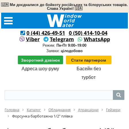
🇺🇦 Ми доєдналися до бойкоту російських та білоруських товарів.
Слава Україні! 🇺🇦
0 (44) 426-49-51
0 (50) 414-10-04
Viber
Telegram
WhatsApp
Режим:
Пн-Пт 9:00–19:00
Заявки:
цілодобово
Зворотний дзвінок
Стати партнером
Адреса шоу-руму
Басейн без
турбот
Головна
Каталог
Обладнання
Атракціони
Гейзери
Форсунка барботажна 1/2" плівка