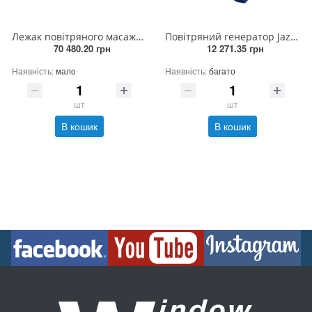
Лежак повітряного масажу подвійний, плівка, (AISI 316L)
Повітряний генератор Jazzi 120 м³/год 220В_1.1кв (Бловер)
70 480.20 грн
12 271.35 грн
Наявність:
мало
Наявність:
багато
шт
шт
В кошик
В кошик