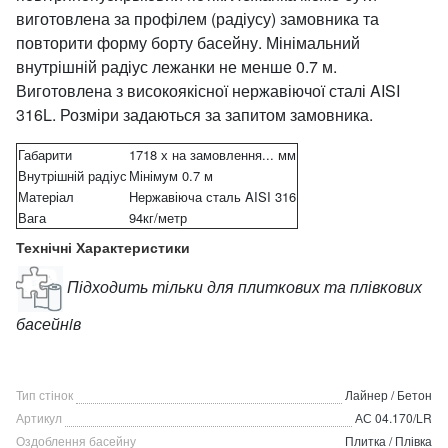
виготовлена за профілем (радіусу) замовника та
повторити форму борту басейну. Мінімальний
внутрішній радіус лежанки не менше 0.7 м.
Виготовлена з високоякісної нержавіючої сталі AISI
316L. Розміри задаються за запитом замовника.
Габарити
1718 х на замовлення... мм
Внутрішній радіус
Мінімум 0.7 м
Матеріал
Нержавіюча сталь AISI 316
Вага
94кг/метр
Технічні Характеристики
Підходить тільки для плиткових та плівкових
басейнiв
Тип стінок
Лайнер / Бетон
Артикул
АС 04.170/LR
Оздоблення басейну
Плитка / Плівка