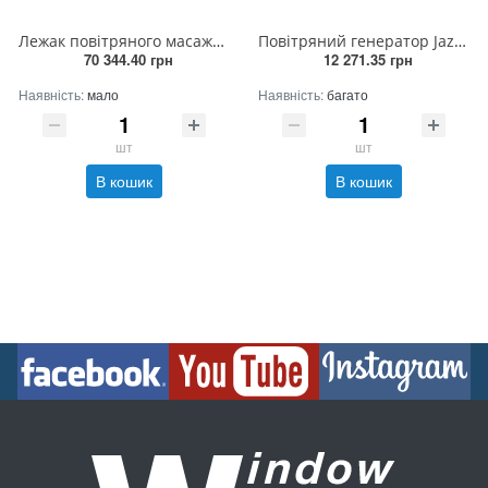
Лежак повітряного масажу подвійний, плівка, (AISI 316L)
Повітряний генератор Jazzi 120 м³/год 220В_1.1кв (Бловер)
70 344.40 грн
12 271.35 грн
Наявність:
мало
Наявність:
багато
шт
шт
В кошик
В кошик