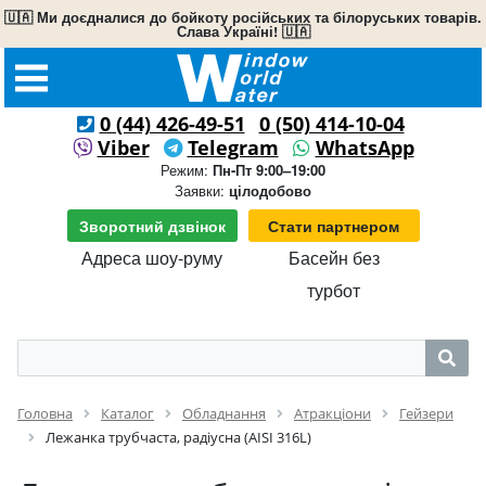
🇺🇦 Ми доєдналися до бойкоту російських та білоруських товарів.
Слава Україні! 🇺🇦
0 (44) 426-49-51
0 (50) 414-10-04
Viber
Telegram
WhatsApp
Режим:
Пн-Пт 9:00–19:00
Заявки:
цілодобово
Зворотний дзвінок
Стати партнером
Адреса шоу-руму
Басейн без
турбот
Головна
Каталог
Обладнання
Атракціони
Гейзери
Лежанка трубчаста, радіусна (AISI 316L)