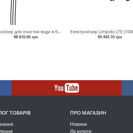
Електролізер для очистки води в басейні з інвертором MPS22 Premium
98 610.00 грн
54 443.10 грн
ЛОГ ТОВАРІВ
ПРО МАГАЗИН
нання
Новини
лення
Як купити