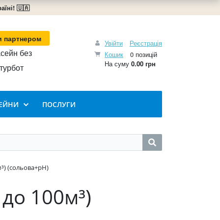
їні! 🇺🇦
и партнером
Увійти
Реєстрація
сейн без
Кошик
0 позицій
На суму
0.00 грн
турбот
ЕЙНИ
ПОСЛУГИ
м³) (сольова+pH)
 до 100м³)