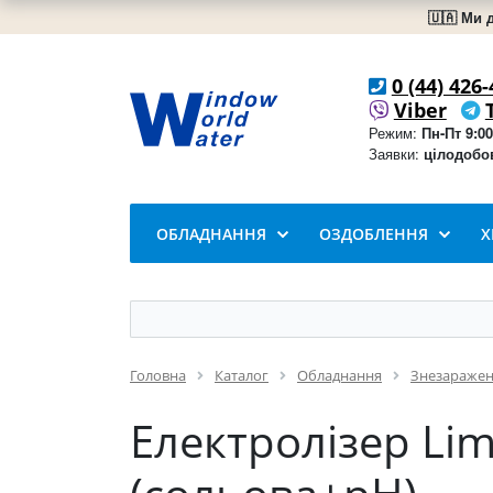
🇺🇦 Ми 
0 (44) 426-
Viber
Режим:
Пн-Пт 9:00
Заявки:
цілодобо
ОБЛАДНАННЯ
ОЗДОБЛЕННЯ
Х
Головна
Каталог
Обладнання
Знезараже
Електролізер Lim