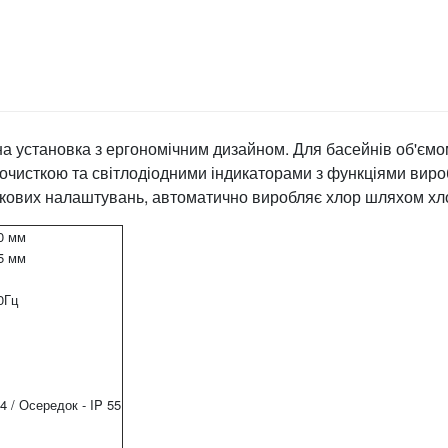
на установка з ергономічним дизайном. Для басейнів об'ємо
чисткою та світлодіодними індикаторами з функціями вироб
аткових налаштувань, автоматично виробляє хлор шляхом хл
0 мм
5 мм
0Гц
54 / Осередок - IP 55