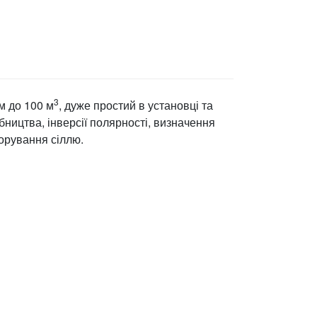
3
м до 100 м
, дуже простий в установці та
ництва, інверсії полярності, визначення
орування сіллю.