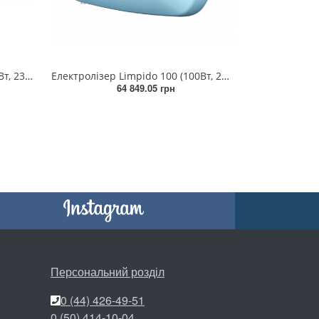
Електролізер Limpido LTE (100Вт, 230В, до 80м³)
Електролізер Limpido 100 (100Вт, 230В, до 100м³)
64 849.05 грн
Персональний розділ
0 (44) 426-49-51
0 (50) 414-10-04