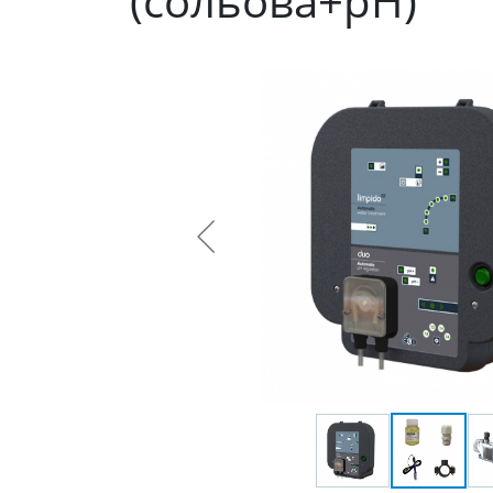
(сольова+pH)