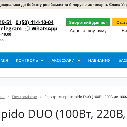
доєдналися до бойкоту російських та білоруських товарів. Слава Укра
49-51
0 (50) 414-10-04
Зворотний дзвінок
Стат
Telegram
WhatsApp
Адреса шоу-руму
Ба
–19:00
во
ІМІЯ
КОНТРОЛЬ
АКСЕСУАРИ
НАВЧАННЯ
БАС
ння
Електролізери
Електролізер Limpido DUO (100Вт, 220В, до 100
pido DUO (100Вт, 220В,