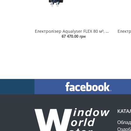
Електролізер Aqualyser FLEX 80 м³, 20 г/год, Wi-Fi, pH/Redox
67 470.00 грн
КАТА
Облад
Оздоб