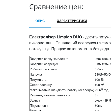
Сравнение цен:
ОПИС
ХАРАКТЕРИСТИКИ
Електролізер Limpido DUO
- досить потуж
використанні. Оснащений осередком з самоо
потоку і т.д. Працює автономно та без дод
Габарити блоку живлення
260x180x8
Габарити осередку
313x123x8
Робочий тиск макс.
3 бар
Напруга
230В~50/6
Потужність
100 Вт
3
Обсяг басейну
100 м
3
Максимальна швидкість потоку (осередок)
22 м
/год
Рекомендований рівень солі
3 г/л
Захист
Блок - IP 
Підключення
50мм
Вага, кг
6.5