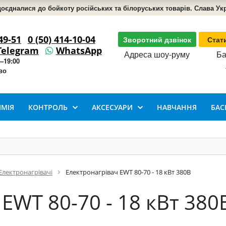
доєдналися до бойкоту російських та білоруських товарів. Слава Укра
49-51
0 (50) 414-10-04
Зворотний дзвінок
Стат
Telegram
WhatsApp
Адреса шоу-руму
Ба
–19:00
во
ІМІЯ
КОНТРОЛЬ
АКСЕСУАРИ
НАВЧАННЯ
БАС
Електронагрівачі
Електронагрівач EWT 80-70 - 18 кВт 380В
EWT 80-70 - 18 кВт 380