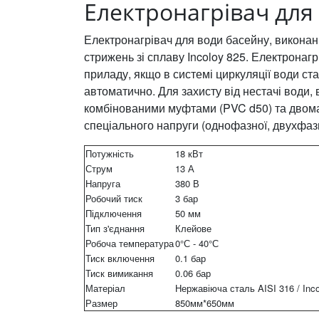
Електронагрівач для
Електронагрівач для води басейну, виконани
стрижень зі сплаву Incoloy 825. Електронаг
приладу, якщо в системі циркуляції води ст
автоматично. Для захисту від нестачі води,
комбінованими муфтами (PVC d50) та двом
спеціального напруги (однофазної, двухфазн
Потужність
18 кВт
Струм
13 А
Напруга
380 В
Робочий тиск
3 бар
Підключення
50 мм
Тип з'єднання
Клейове
Робоча температура
0°С - 40°С
Тиск включення
0.1 бар
Тиск вимикання
0.06 бар
Матеріал
Нержавіюча сталь AISI 316 / Inco
Размер
850мм*650мм