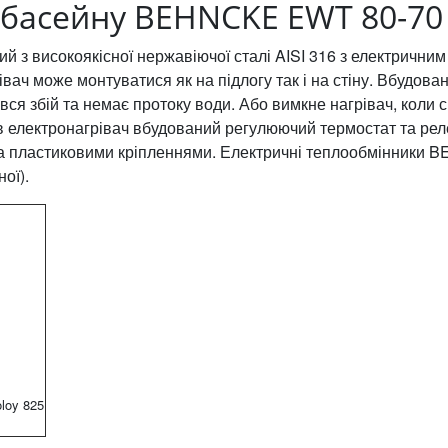
 басейну BEHNCKE EWT 80-70
й з високоякісної нержавіючої сталі AISI 316 з електрични
рівач може монтуватися як на підлогу так і на стіну. Вбудо
ався збій та немає протоку води. Або вимкне нагрівач, коли 
 в електронагрівач вбудований регулюючий термостат та рел
а пластиковими кріпленнями. Електричні теплообмінники 
ої).
loy 825