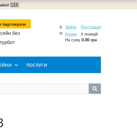
їні! 🇺🇦
и партнером
Увійти
Реєстрація
сейн без
Кошик
0 позицій
На суму
0.00 грн
турбот
ЕЙНИ
ПОСЛУГИ
В