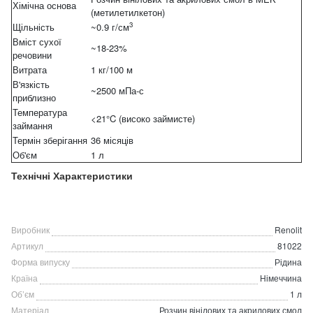
Хімічна основа
(метилетилкетон)
3
Щільність
~0.9 г/см
Вміст сухої
~18-23%
речовини
Витрата
1 кг/100 м
В'язкість
~2500 мПа-с
приблизно
Температура
<21°C (високо займисте)
займання
Термін зберігання
36 місяців
Об'єм
1 л
Технічні Характеристики
Виробник
Renolit
Артикул
81022
Форма випуску
Рідина
Країна
Німеччина
Об’єм
1 л
Матеріал
Розчин вінілових та акрилових смол