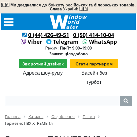
🇺🇦 Ми доєдналися до бойкоту російських та білоруських товарів.
Слава Україні! 🇺🇦
0 (44) 426-49-51
0 (50) 414-10-04
Viber
Telegram
WhatsApp
Режим:
Пн-Пт 9:00–19:00
Заявки:
цілодобово
Зворотний дзвінок
Стати партнером
Адреса шоу-руму
Басейн без
турбот
Головна
Каталог
Оздоблення
Плівка
Герметик ПВХ XTREME 1л