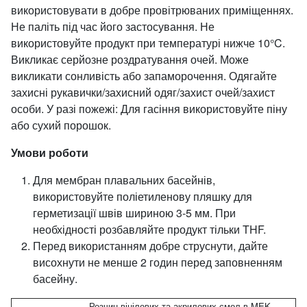
використовувати в добре провітрюваних приміщеннях.
Не паліть під час його застосування. Не
використовуйте продукт при температурі нижче 10°C.
Викликає серйозне роздратування очей. Може
викликати сонливість або запаморочення. Одягайте
захисні рукавички/захисний одяг/захист очей/захист
особи. У разі пожежі: Для гасіння використовуйте піну
або сухий порошок.
Умови роботи
Для мембран плавальних басейнів,
використовуйте поліетиленову пляшку для
герметизації швів шириною 3-5 мм. При
необхідності розбавляйте продукт тільки THF.
Перед використанням добре струснути, дайте
висохнути не менше 2 годин перед заповненням
басейну.
Розчин вінілових та акрилових смол в MEK