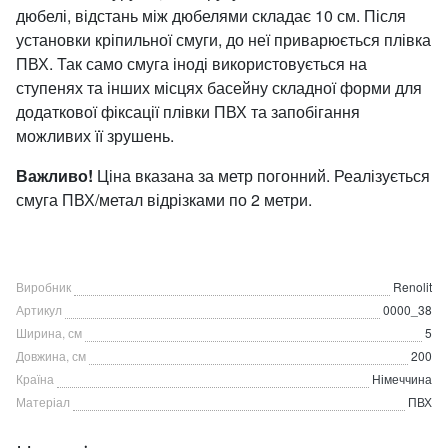
дюбелі, відстань між дюбелями складає 10 см. Після
установки кріпильної смуги, до неї приварюється плівка
ПВХ. Так само смуга іноді використовується на
ступенях та інших місцях басейну складної форми для
додаткової фіксації плівки ПВХ та запобігання
можливих її зрушень.
Важливо!
Ціна вказана за метр погонний. Реалізується
смуга ПВХ/метал відрізками по 2 метри.
Виробник
Renolit
Артикул
0000_38
Ширина, см
5
Довжина, см
200
Країна
Німеччина
Матеріал
ПВХ