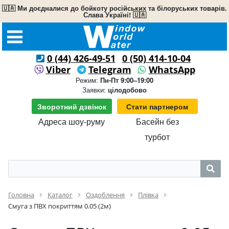
🇺🇦 Ми доєдналися до бойкоту російських та білоруських товарів.
Слава Україні! 🇺🇦
0 (44) 426-49-51
0 (50) 414-10-04
Viber
Telegram
WhatsApp
Режим:
Пн-Пт 9:00–19:00
Заявки:
цілодобово
Зворотний дзвінок
Стати партнером
Адреса шоу-руму
Басейн без
турбот
Головна
Каталог
Оздоблення
Плівка
Смуга з ПВХ покриттям 0.05 (2м)