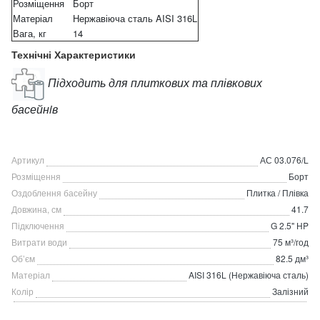
Розміщення
Борт
Матеріал
Нержавіюча сталь AISI 316L
Вага, кг
14
Технічні Характеристики
Підходить для плиткових та плівкових
басейнiв
Артикул
АС 03.076/L
Розміщення
Борт
Оздоблення басейну
Плитка / Плівка
Довжина, см
41.7
Підключення
G 2.5" НP
Витрати води
75 м³/год
Об’єм
82.5 дм³
Матеріал
AISI 316L (Нержавіюча сталь)
Колір
Залізний