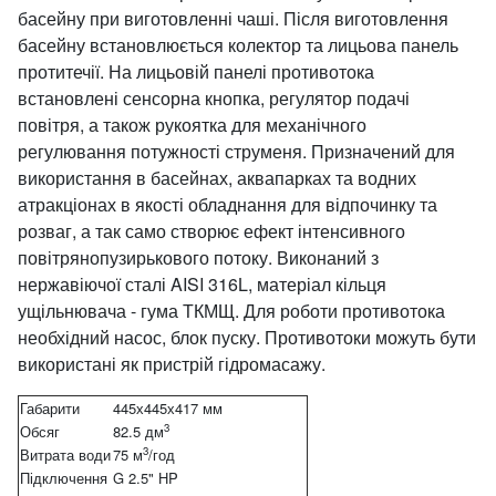
басейну при виготовленні чаші. Після виготовлення
басейну встановлюється колектор та лицьова панель
протитечії. На лицьовій панелі противотока
встановлені сенсорна кнопка, регулятор подачі
повітря, а також рукоятка для механічного
регулювання потужності струменя. Призначений для
використання в басейнах, аквапарках та водних
атракціонах в якості обладнання для відпочинку та
розваг, а так само створює ефект інтенсивного
повітрянопузирькового потоку. Виконаний з
нержавіючої сталі AISI 316L, матеріал кільця
ущільнювача - гума ТКМЩ. Для роботи противотока
необхідний насос, блок пуску. Противотоки можуть бути
використані як пристрій гідромасажу.
Габарити
445х445х417 мм
3
Обсяг
82.5 дм
3
Витрата води
75 м
/год
Підключення
G 2.5" НP