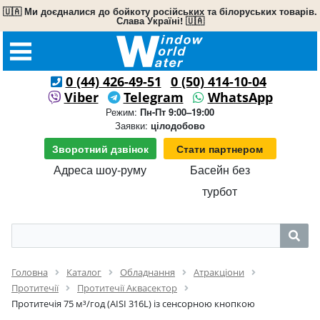
🇺🇦 Ми доєдналися до бойкоту російських та білоруських товарів.
Слава Україні! 🇺🇦
0 (44) 426-49-51
0 (50) 414-10-04
Viber
Telegram
WhatsApp
Режим:
Пн-Пт 9:00–19:00
Заявки:
цілодобово
Зворотний дзвінок
Стати партнером
Адреса шоу-руму
Басейн без
турбот
Головна
Каталог
Обладнання
Атракціони
Протитечії
Протитечії Аквасектор
Протитечія 75 м³/год (AISI 316L) із сенсорною кнопкою