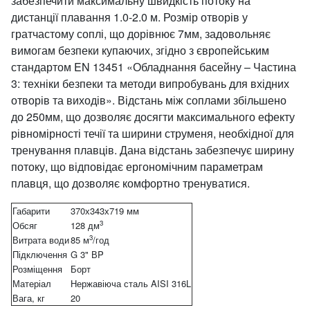
забезпечити максимальну швидкість потоку на
дистанції плавання 1.0-2.0 м. Розмір отворів у
гратчастому соплі, що дорівнює 7мм, задовольняє
вимогам безпеки купаючих, згідно з європейським
стандартом EN 13451 «Обладнання басейну – Частина
3: техніки безпеки та методи випробувань для вхідних
отворів та виходів». Відстань між соплами збільшено
до 250мм, що дозволяє досягти максимального ефекту
рівномірності течії та ширини струменя, необхідної для
тренування плавців. Дана відстань забезпечує ширину
потоку, що відповідає ергономічним параметрам
плавця, що дозволяє комфортно тренуватися.
Габарити
370х343х719 мм
3
Обсяг
128 дм
3
Витрата води
85 м
/год
Підключення
G 3" ВP
Розміщення
Борт
Матеріал
Нержавіюча сталь AISI 316L
Вага, кг
20