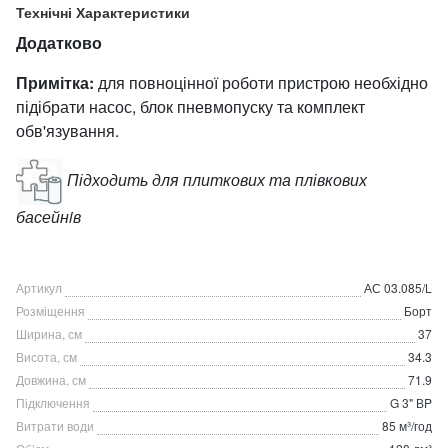
Технічні Характеристики
Додатково
Примітка:
для повноцінної роботи пристрою необхідно
підібрати насос, блок пневмопуску та комплект
обв'язування.
Підходить для плиткових та плівкових
басейнiв
Артикул
АС 03.085/L
Розміщення
Борт
Ширина, см
37
Висота, см
34.3
Довжина, см
71.9
Підключення
G 3" ВP
Витрати води
85 м³/год