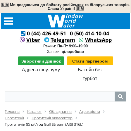
🇺🇦 Ми доєдналися до бойкоту російських та білоруських товарів.
Слава Україні! 🇺🇦
0 (44) 426-49-51
0 (50) 414-10-04
Viber
Telegram
WhatsApp
Режим:
Пн-Пт 9:00–19:00
Заявки:
цілодобово
Зворотний дзвінок
Стати партнером
Адреса шоу-руму
Басейн без
турбот
Головна
Каталог
Обладнання
Атракціони
Протитечії
Протитечії Аквасектор
Протитечія 85 м³/год Gulf Stream (AISI 316L)