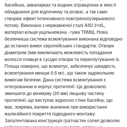
басейнах, аквапарках та водних атракціонах в якості
обладнання для відпочинку та розваг, а так само
створює ефект інтенсивного повітрянопузирькового
потоку. Виконана з нержавіючої сталі AISI 316L,
матеріал кільця ущільнювача - гума ТКМЩ. Нова
безпечніша система всмоктування виконана відповідно
до останніх вимог європейських стандартів. Отвори
діаметром 3мм виключають можливість попадання
волосся плавця в сусідні отвори та переплутування їх.
Площа поверхні, що всмоктує, забезпечує швидкість
всмоктування менше 0.5 м/с, що також задовольняє
вимогам безпеки. Дана система всмоктування є
інтегрованою в корпус протитечії. Це дозволило
зменшити до мінімуму (20 мм) лицьову частину
протитечії, що виступає відносно стіни басейну, що
має, зокрема, велике значення при використанні
жалюзійного покриття підводного монтажу.
Запатентована конструкція гратчастих сопел дозволяє