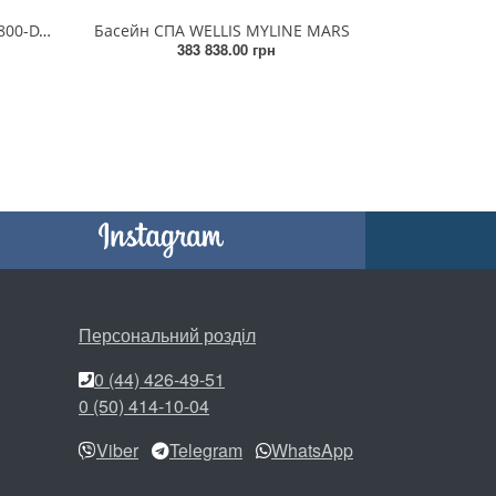
Prague Life Deluxe spa / WM00800-D, 6 місць, 200 × 200 × 90 cm
Басейн СПА WELLIS MYLINE MARS
383 838.00 грн
Персональний розділ
0 (44) 426-49-51
0 (50) 414-10-04
Viber
Telegram
WhatsApp