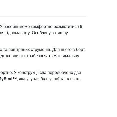
 У басейні може комфортно розміститися 5
для гідромасажу. Особливу затишну
 та повітряних струменів. Для цього в борт
ідголовники та забезпечать максимальну
мфортно. У конструкції спа передбачено два
MySeat™
, яка усуває біль у шиї та плечах.