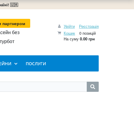
їні! 🇺🇦
и партнером
Увійти
Реєстрація
сейн без
Кошик
0 позицій
На суму
0.00 грн
турбот
ЕЙНИ
ПОСЛУГИ