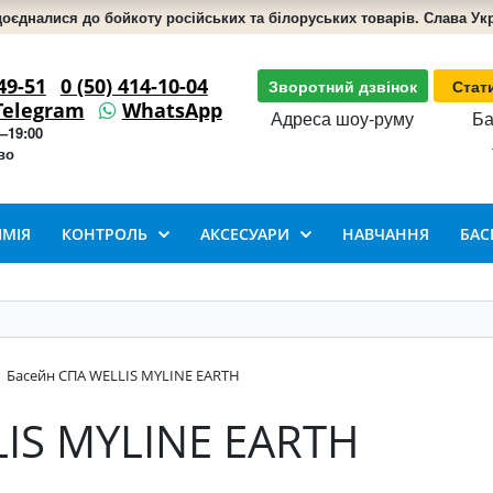
доєдналися до бойкоту російських та білоруських товарів. Слава Укра
49-51
0 (50) 414-10-04
Зворотний дзвінок
Стат
Telegram
WhatsApp
Адреса шоу-руму
Ба
–19:00
во
ІМІЯ
КОНТРОЛЬ
АКСЕСУАРИ
НАВЧАННЯ
БАС
Басейн СПА WELLIS MYLINE EARTH
IS MYLINE EARTH