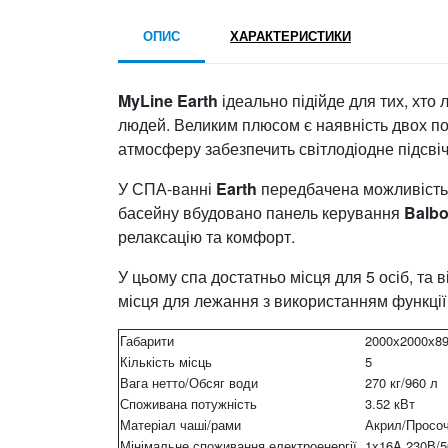
ОПИС
ХАРАКТЕРИСТИКИ
MyLine Earth
ідеально підійде для тих, хто
людей. Великим плюсом є наявність двох по
атмосферу забезпечить світлодіодне підсвіч
У СПА-ванні
Earth
передбачена можливість р
басейну вбудовано панель керування
Balb
релаксацію та комфорт.
У цьому спа достатньо місця для 5 осіб, та 
місця для лежання з використанням функці
Габарити
2000х2000х8
Кількість місць
5
Вага нетто/Обсяг води
270 кг/960 л
Споживана потужність
3.52 кВт
Матеріал чаші/рами
Акрил/Просо
Мінімальне споживання електроенергії
1х16A 230В/5