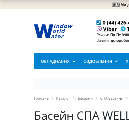
🇺🇦 Ми 
0 (44) 426-
Viber
Режим:
Пн-Пт 9:00
Заявки:
цілодобо
ОБЛАДНАННЯ
ОЗДОБЛЕННЯ
Х
Головна
Каталог
Басейни
СПА Басейни
Басейн СПА WELL