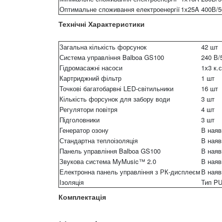
Оптимальне споживання електроенергії
1х25A 400В/5
Технічні Характеристики
Загальна кількість форсунок
42 шт
Система управління Balboa GS100
240 В/
Гідромасажні насоси
1х3 к.
Картриджний фільтр
1 шт
Точкові багатобарвні LED-світильники
16 шт
Кількість форсунок для забору води
3 шт
Регулятори повітря
4 шт
Підголовники
3 шт
Генератор озону
В наяв
Стандартна теплоізоляція
В наяв
Панель управління Balboa GS100
В наяв
Звукова система MyMusic™ 2.0
В наяв
Електронна панель управління з РК-дисплеєм
В наяв
Ізоляція
Тип P
Комплектація