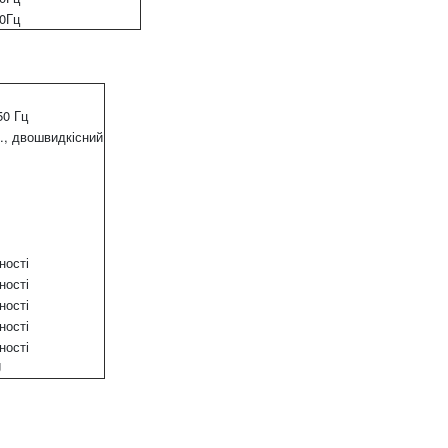
0Гц
50 Гц
с., двошвидкісний
ності
ності
ності
ності
ності
U