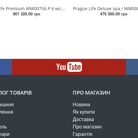
Atlas Life Premium WM00756-P 6 місць, 215 × 215 × 86,5cm, 391 kg
901 320.00 грн
476 560.00 грн
ЛОГ ТОВАРІВ
ПРО МАГАЗИН
нання
Новини
лення
Як купити
Доставка
оль
Про магазин
уари
Гарантія