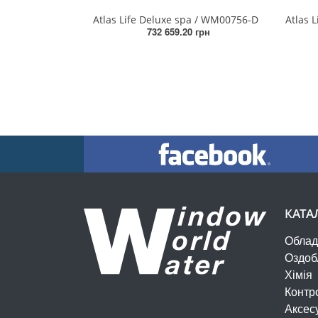
Atlas Life Deluxe spa / WM00756-D
732 659.20 грн
КАТА
Облад
Оздоб
Хімія
Контр
Аксес