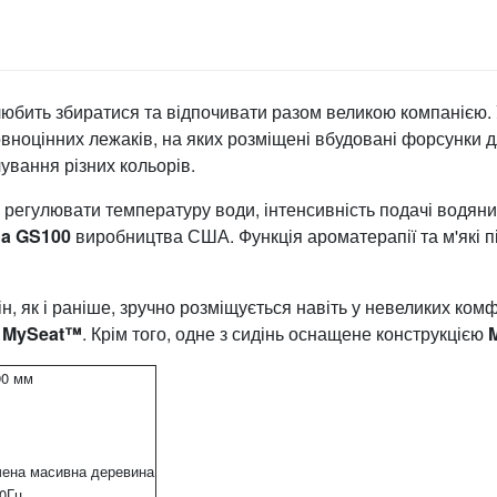
 любить збиратися та відпочивати разом великою компанією.
вноцінних лежаків, на яких розміщені вбудовані форсунки 
ування різних кольорів.
егулювати температуру води, інтенсивність подачі водяних
oa GS100
виробництва США. Функція ароматерапії та м'які п
він, як і раніше, зручно розміщується навіть у невеликих ко
ї
MySeat™
. Крім того, одне з сидінь оснащене конструкцією
90 мм
чена масивна деревина
0Гц