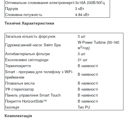
Оптимальне споживання електроенергії
3х16A 230В/50Гц
Підігрів
3 кВт
Споживна потужність
4.84 кВт
Технічні Характеристики
Загальна кількість форсунок
3 шт
W-Power Turbine (50-160
Гідромасажний насос Swim Spa
3
м
/год)
Антибактеріальні фільтри
3 шт
Ексклюзивні світлодіоди
21 шт
Термопокриття
В наявності
Smart - програма для телефону з WiFi-
В наявності
приймачем
Плавальні весла
В наявності
УФ стерилізатор
В наявності
Панель управління Smart Touch
В наявності
Покриття HorizontSide™
В наявності
Ізоляція
Тип PU
Комплектація