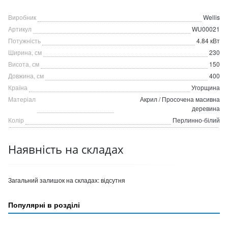
Виробник
Wellis
Артикул
WU00021
Потужність
4.84 кВт
Ширина, см
230
Висота, см
150
Довжина, см
400
Країна
Угорщина
Матеріал
Акрил / Просочена масивна
деревина
Колір
Перлинно-білий
Наявність на складах
Загальний залишок на складах:
відсутня
Популярні в розділі