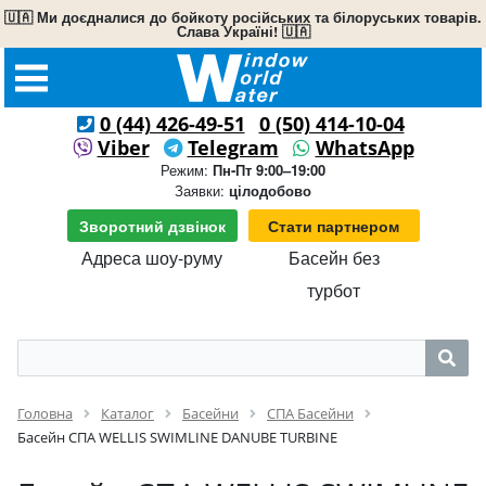
🇺🇦 Ми доєдналися до бойкоту російських та білоруських товарів.
Слава Україні! 🇺🇦
0 (44) 426-49-51
0 (50) 414-10-04
Viber
Telegram
WhatsApp
Режим:
Пн-Пт 9:00–19:00
Заявки:
цілодобово
Зворотний дзвінок
Стати партнером
Адреса шоу-руму
Басейн без
турбот
Головна
Каталог
Басейни
СПА Басейни
Басейн СПА WELLIS SWIMLINE DANUBE TURBINE