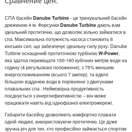
Сравнение цен:
СПА басейн
Danube Turbine
- це тренувальний басейн
довжиною 4 м. Форсунки
Danube Turbine
дають вам
ідеальний протитечію, що дозволяє вільно займатися в
спа. Максимальна потужність насоса становить 6
кінських сил, що забезпечує ідеальну силу руху. Danube
Turbine оснащений протиточною турбіною
W-Power
,
яка здатна переміщати 150-160 кубічних метрів води на
годину (4 регульовані положення), з 75% меншим
енергоспоживанням (всього 7 ампер), та вдвічі
більшою віддачею води в порівнянні з двигунами
плавальних спа . Неймовірна продуктивність
поєднується з енергоефективністю – він може
працювати навіть від однофазної електромережі.
Габарити басейну дозволяють комфортно плавати
одній людині, використовуючи протитечію. Це дуже
зручна річ для тих, хто професійно займається спортом