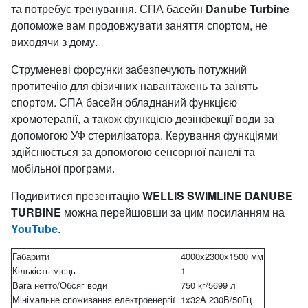
та потребує тренування. СПА басейн
Danube Turbine
допоможе вам продовжувати заняття спортом, не
виходячи з дому.
Струменеві форсунки забезпечують потужний
протитечію для фізичних навантажень та занять
спортом. СПА басейн обладнаний функцією
хромотерапії, а також функцією дезінфекції води за
допомогою УФ стерилізатора. Керування функціями
здійснюється за допомогою сенсорної панелі та
мобільної програми.
Подивитися презентацію
WELLIS SWIMLINE DANUBE
TURBINE
можна перейшовши за цим посиланням на
YouTube
.
Габарити
4000х2300х1500 мм
Кількість місць
1
Вага нетто/Обсяг води
750 кг/5699 л
Мінімальне споживання електроенергії
1х32A 230В/50Гц