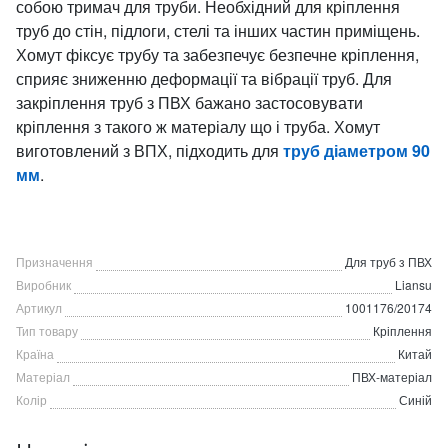
собою тримач для труби. Необхідний для кріплення
труб до стін, підлоги, стелі та інших частин приміщень.
Хомут фіксує трубу та забезпечує безпечне кріплення,
сприяє зниженню деформації та вібрації труб. Для
закріплення труб з ПВХ бажано застосовувати
кріплення з такого ж матеріалу що і труба. Хомут
виготовлений з ВПХ, підходить для
труб діаметром 90
мм
.
Призначення
Для труб з ПВХ
Виробник
Liansu
Артикул
1001176/20174
Тип товару
Кріплення
Країна
Китай
Матеріал
ПВХ-матеріал
Колір
Синій