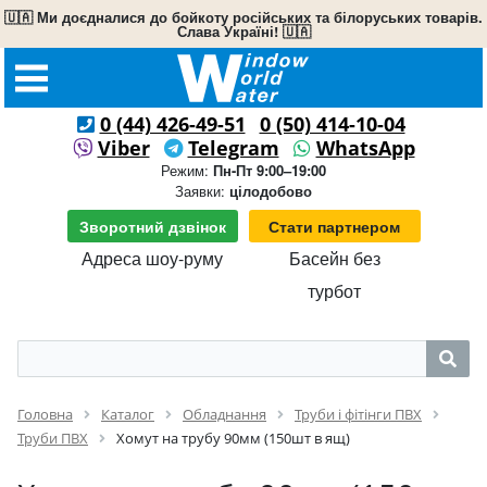
🇺🇦 Ми доєдналися до бойкоту російських та білоруських товарів.
Слава Україні! 🇺🇦
0 (44) 426-49-51
0 (50) 414-10-04
Viber
Telegram
WhatsApp
Режим:
Пн-Пт 9:00–19:00
Заявки:
цілодобово
Зворотний дзвінок
Стати партнером
Адреса шоу-руму
Басейн без
турбот
Головна
Каталог
Обладнання
Труби і фітінги ПВХ
Труби ПВХ
Хомут на трубу 90мм (150шт в ящ)