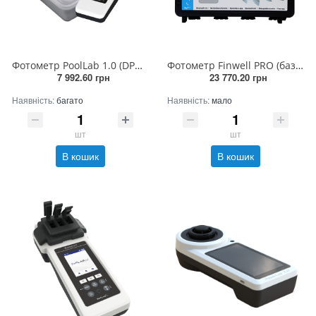
Фотометр PoolLab 1.0 (DPD1, DPD3, pH, Alkalinity-M,CYA-Test)
Фотометр Finwell PRO (базовий, озера)
7 992.60 грн
23 770.20 грн
Наявність:
багато
Наявність:
мало
шт
шт
В кошик
В кошик