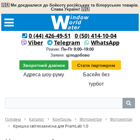
🇺🇦 Ми доєдналися до бойкоту російських та білоруських товарів.
Слава Україні! 🇺🇦
0 (44) 426-49-51
0 (50) 414-10-04
Viber
Telegram
WhatsApp
Режим:
Пн-Пт 9:00–19:00
Заявки:
цілодобово
Зворотний дзвінок
Стати партнером
Адреса шоу-руму
Басейн без
турбот
Головна
Каталог
Контроль
Фотометри
Фотометри
Кришка світлозахисна для PramLab 1.0