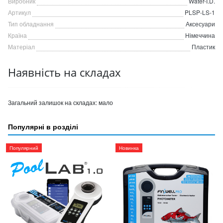
Виробник
Water-I.D.
Артикул
PLSP-LS-1
Тип обладнання
Аксесуари
Країна
Німеччина
Матеріал
Пластик
Наявність на складах
Загальний залишок на складах:
мало
Популярні в розділі
Популярний
Новинка