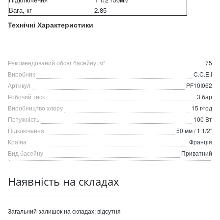
Вага, кг
2.85
Технічні Характеристики
Рекомендований обсяг басейну, м³
75
Виробник
C.C.E.I
Артикул
PF10I062
Робочий тиск
3 бар
Виробництво хлору
15 г/год
Потужність
100 Вт
Підключення
50 мм / 1 1/2''
Країна
Франція
Вид басейну
Приватний
Наявність на складах
Загальний залишок на складах:
відсутня