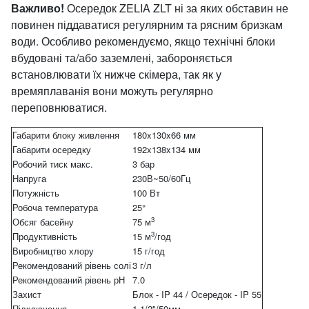
Важливо!
Осередок ZELIA ZLT ні за яких обставин не
повинен піддаватися регулярним та рясним бризкам
води. Особливо рекомендуємо, якщо технічні блоки
вбудовані та/або заземлені, забороняється
встановлювати їх нижче скімера, так як у
времяплаванія вони можуть регулярно
переповнюватися.
Габарити блоку живлення
180x130x66 мм
Габарити осередку
192x138x134 мм
Робочий тиск макс.
3 бар
Напруга
230В~50/60Гц
Потужність
100 Вт
Робоча температура
25°
3
Обсяг басейну
75 м
3
Продуктивність
15 м
/год
Виробництво хлору
15 г/год
Рекомендований рівень солі
3 г/л
Рекомендований рівень рН
7.0
Захист
Блок - IP 44 / Осередок - IP 55
Підключення
1 1/2"/50мм