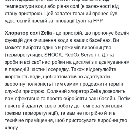
температури води або рівня солі (в залежності від
стану пристрою). Цей запатентований процес був
удостоєний премій за інновації Lyon та FPP.
Хлоратор солі Zelia
- це пристрій, що пропонує безліч
функцій для очищення води в ваших басейнах. Ви
можете вибрати один з 9 режимів виробництва
(терморегуляція, SHOCK, RedOx Servo і т. Д.) та
зробити всі свої настройки на дисплеї з підсвічуванням
в передній частині осередку. Також відрегулюйте
жорсткість води, щоб автоматично адаптувати
зворотну полярність і тим самим продовжити термін
служби пристрою. Соляний хлоратор Zelia дозволить
вам ефективно та просто обробляти ваш басейн. Потім
пристрій адаптує свою роботу до температури води
(режим терморегуляції), та вам не потрібно йти в
технічне приміщення, щоб пристосувати виробництво
хлору.