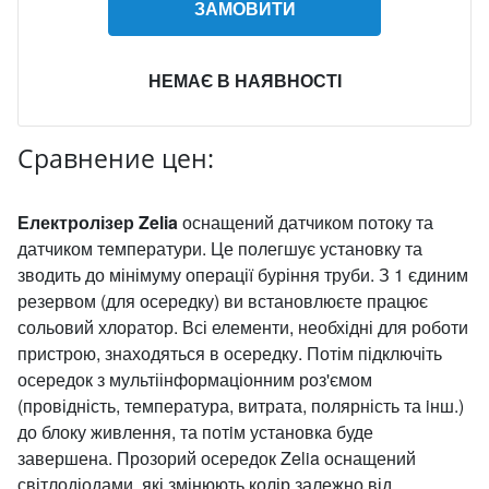
ЗАМОВИТИ
НЕМАЄ В НАЯВНОСТІ
Сравнение цен:
Електролізер Zelia
оснащений датчиком потоку та
датчиком температури. Це полегшує установку та
зводить до мінімуму операції буріння труби. З 1 єдиним
резервом (для осередку) ви встановлюєте працює
сольовий хлоратор. Всі елементи, необхідні для роботи
пристрою, знаходяться в осередку. Потім підключіть
осередок з мультіінформаціонним роз'ємом
(провідність, температура, витрата, полярність та iнш.)
до блоку живлення, та потiм установка буде
завершена. Прозорий осередок Zelia оснащений
світлодіодами, які змінюють колір залежно від