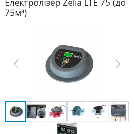
Електролізер Zelia LTE 75 (до
75м³)