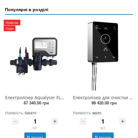
Популярні в розділі
Новинка
Акція
Електролізер Aqualyser FLEX 80 м³, 20 г/год, Wi-Fi, pH/Redox
Електролізер для очистки води в басейні з інвертором MPS22 Premium
67 340.00 грн
98 420.00 грн
Наявність:
багато
Наявність:
мало
шт
шт
В кошик
В кошик