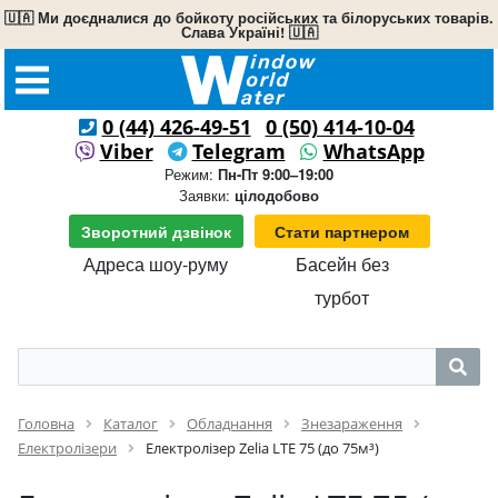
🇺🇦 Ми доєдналися до бойкоту російських та білоруських товарів.
Слава Україні! 🇺🇦
0 (44) 426-49-51
0 (50) 414-10-04
Viber
Telegram
WhatsApp
Режим:
Пн-Пт 9:00–19:00
Заявки:
цілодобово
Зворотний дзвінок
Стати партнером
Адреса шоу-руму
Басейн без
турбот
Головна
Каталог
Обладнання
Знезараження
Електролізери
Електролізер Zelia LTE 75 (до 75м³)